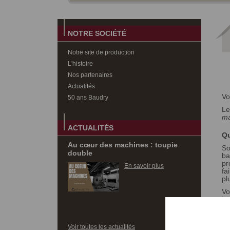
NOTRE SOCIÉTÉ
Notre site de production
Au cœur des machines : tour HH9
L'histoire
Nos partenaires
En savoir plus
Actualités
Vo
50 ans Baudry
L
ma
ACTUALITÉS
Qu
Au cœur des machines : toupie
So
double
ba
pr
En savoir plus
fa
pl
Vo
in
(s
BAUDRY & LOLILO : TOUR
Voir toutes les actualités