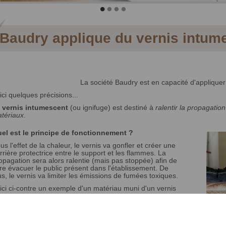
Baudry applique du vernis intume
La société Baudry est en capacité d'applique
ici quelques précisions...
e
vernis intumescent
(ou ignifuge) est destiné à
ralentir la propagatio
tériaux
.
el est le principe de fonctionnement ?
us l'effet de la chaleur, le vernis va gonfler et créer une
rrière protectrice entre le support et les flammes. La
opagation sera alors ralentie (mais pas stoppée) afin de
ire évacuer le public présent dans l'établissement. De
us, le vernis va limiter les émissions de fumées toxiques.
ici ci-contre un exemple d'un matériau muni d'un vernis
tumescent.
ource :
http://www.teknosafe.fr/nos-solutions
)