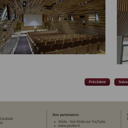
Précédent
Suiva
Nos partenaires
'activité
Alista
-
Voir Alista sur YouTube
re
www.gautier.fr