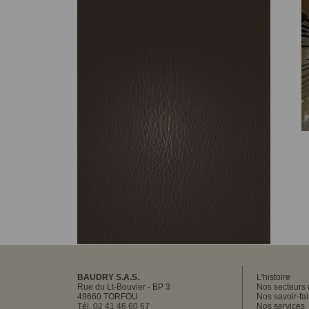
Au cœur des machines : centre
d'usinage à commande numérique
5 axes
En savoir plus
Salon Global Industrie 2022
En savoir plus
Un produit, du développement à la
série industrielle
En savoir plus
BAUDRY S.A.S.
L'histoire
Rue du Lt-Bouvier - BP 3
Nos secteurs d
49660 TORFOU
Nos savoir-fai
Tél. 02 41 46 60 67
Nos services