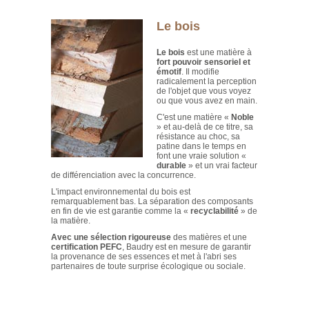
Le bois
Le bois
est une matière à
fort pouvoir sensoriel et
émotif
. Il modifie
radicalement la perception
de l'objet que vous voyez
ou que vous avez en main.
C'est une matière «
Noble
» et au-delà de ce titre, sa
résistance au choc, sa
patine dans le temps en
font une vraie solution «
durable
» et un vrai facteur
de différenciation avec la concurrence.
L'impact environnemental du bois est
remarquablement bas. La séparation des composants
en fin de vie est garantie comme la «
recyclabilité
» de
la matière.
Avec une sélection rigoureuse
des matières et une
certification PEFC
, Baudry est en mesure de garantir
la provenance de ses essences et met à l'abri ses
partenaires de toute surprise écologique ou sociale.