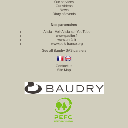
Our services
Our videos
News
Diary of events
Nos partenaires
Alista
-
Voir Alista sur YouTube
www.gautier.fr
www.unifa.fr
www.pefc-france.org
See all Baudry SAS partners
Contact us
Site Map